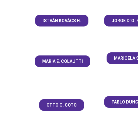
ISTVÁN KOVÁCS H.
JORGE D´G.
MARICELA S
MARIA E. COLAUTTI
PABLO DUNC
OTTO C. COTO