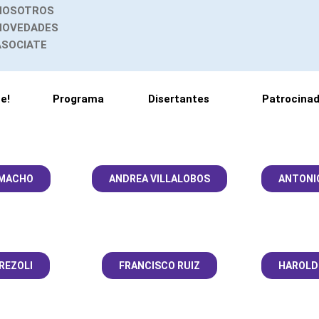
NOSOTROS
W
NOVEDADES
ASOCIATE
h
a
te!
Programa
Disertantes
Patrocina
t
s
AMACHO
ANDREA VILLALOBOS
ANTONIO
a
p
REZOLI
FRANCISCO RUIZ
HAROLD 
p