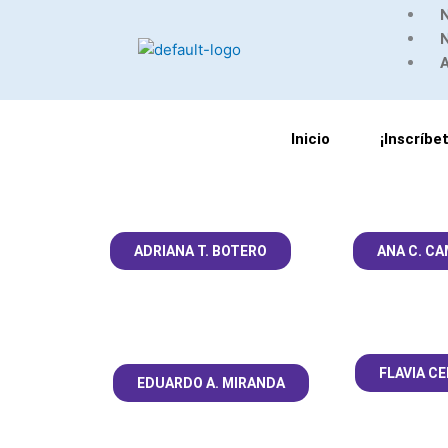
Ir
Menu
al
contenido
Inicio
¡Inscríbe
ADRIANA T. BOTERO
ANA C. C
FLAVIA CE
EDUARDO A. MIRANDA