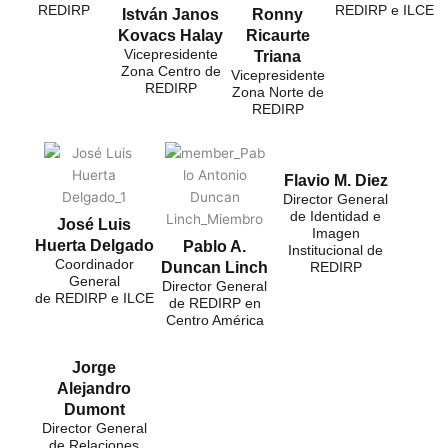
REDIRP
REDIRP e ILCE
István Janos
Ronny
Kovacs Halay
Ricaurte
Vicepresidente
Triana
Zona Centro de
Vicepresidente
REDIRP
Zona Norte de
REDIRP
Flavio M. Diez
Director General
de Identidad e
José Luis
Imagen
Huerta Delgado
Pablo A.
Institucional de
Coordinador
Duncan Linch
REDIRP
General
Director General
de REDIRP e ILCE
de REDIRP en
Centro América
Jorge
Alejandro
Dumont
Director General
de Relaciones